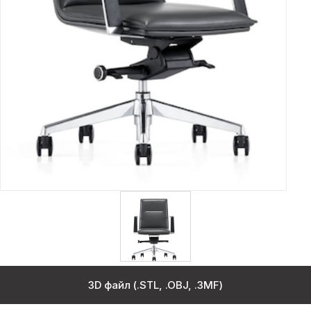
3D файл (.STL, .OBJ, .3MF)