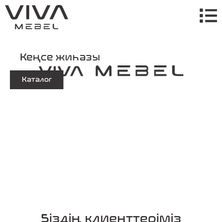
Кеңсе жиһазы
Каталог
Біздің клиенттеріміз