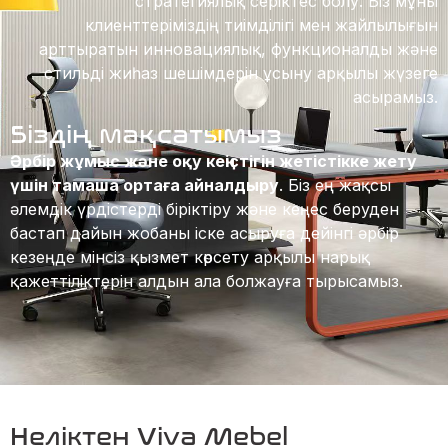
стратегиялық серіктес болу. Біз мұны
клиенттеріміздің тиімділігі мен жайлылығын
арттыратын инновациялық, функционалды және
стильді жиһаз шешімдерін ұсыну арқылы жүзеге
асырамыз.
Біздің мақсатымыз
Әрбір жұмыс және оқу кеңістігін жетістікке жету
үшін тамаша ортаға айналдыру
. Біз ең жақсы
әлемдік үрдістерді біріктіру және кеңес беруден
бастап дайын жобаны іске асыруға дейінгі әрбір
кезеңде мінсіз қызмет көрсету арқылы нарық
қажеттіліктерін алдын ала болжауға тырысамыз.
Неліктен Viva Mebel