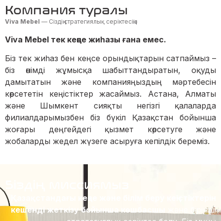
Компания туралы
Viva Mebel
— Сіздің стратегиялық серіктесіңіз
Viva Mebel тек кеңсе жиһазы ғана емес.
Біз тек жиһаз бен кеңсе орындықтарын сатпаймыз –
біз өнімді жұмысқа шабыттандыратын, оқуды
дамытатын және компанияңыздың мәртебесін
көрсететін кеңістіктер жасаймыз. Астана, Алматы
және Шымкент сияқты негізгі қалаларда
филиалдарымызбен біз бүкіл Қазақстан бойынша
жоғары деңгейдегі қызмет көрсетуге және
жобаларды жедел жүзеге асыруға кепілдік береміз.
Біздің миссиямыз
Қазақстандағы кеңсе және білім беру кеңістіктерін
кешенді жеткізу бойынша көшбасшы
және бірінші