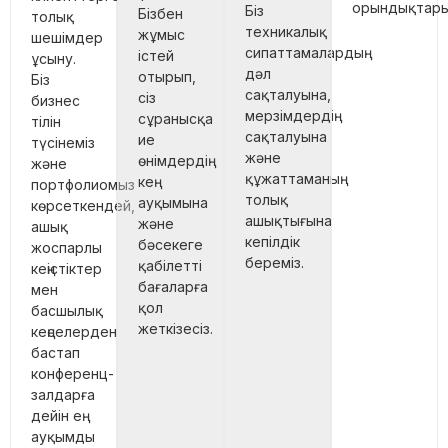
орындықтары
Біз
Бізбен
толық
техникалық
жұмыс
шешімдер
сипаттамалардың
істей
ұсыну.
дәл
отырып,
Біз
сақталуына,
сіз
бизнес
мерзімдердің
сұранысқа
тілін
сақталуына
ие
түсінеміз
және
өнімдердің
және
құжаттаманың
кең
портфолиомыз
толық
ауқымына
көрсеткендей,
ашықтығына
және
ашық
кепілдік
бәсекеге
жоспарлы
береміз.
қабілетті
кеңістіктер
бағаларға
мен
қол
басшылық
жеткізесіз.
кеңселерден
бастап
конференц-
залдарға
дейін ең
ауқымды