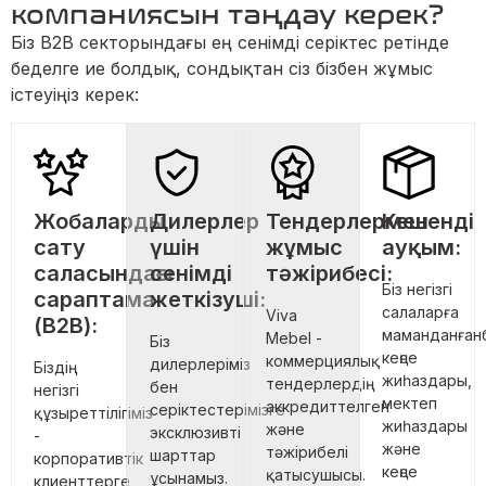
компаниясын таңдау керек?
Біз B2B секторындағы ең сенімді серіктес ретінде
беделге ие болдық, сондықтан сіз бізбен жұмыс
істеуіңіз керек:
Жобаларды
Дилерлер
Тендерлермен
Кешенді
сату
үшін
жұмыс
ауқым:
саласындағы
сенімді
тәжірибесі:
Біз негізгі
сараптама
жеткізуші:
салаларға
Viva
(B2B):
маманданған
Mebel -
Біз
кеңсе
коммерциялық
дилерлеріміз
Біздің
жиһаздары,
тендерлердің
бен
негізгі
мектеп
аккредиттелген
серіктестерімізге
құзыреттілігіміз
жиһаздары
және
эксклюзивті
-
және
тәжірибелі
шарттар
корпоративтік
кеңсе
қатысушысы.
ұсынамыз.
клиенттерге