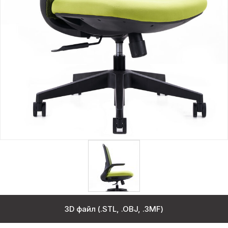
3D файл (.STL, .OBJ, .3MF)